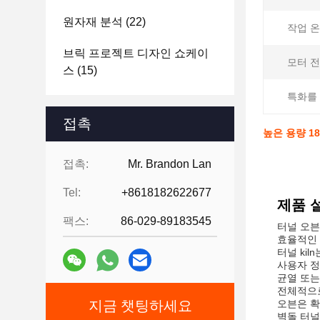
원자재 분석
(22)
작업 온
브릭 프로젝트 디자인 쇼케이
모터 전
스
(15)
특화를
접촉
높은 용량 1
접촉:
Mr. Brandon Lan
Tel:
+8618182622677
제품 
팩스:
86-029-89183545
터널 오븐
효율적인 
터널 ki
사용자 정
균열 또는
전체적으로
지금 챗팅하세요
오븐은 확
벽돌 터널