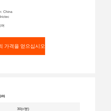
n: China
ictec
용어
의 가격을 얻으십시오
가마
30(r/분)