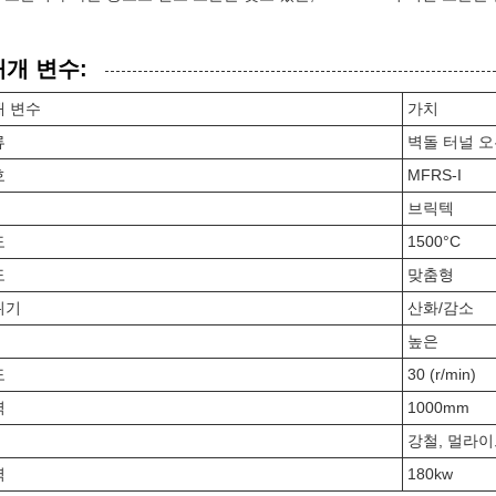
매개 변수:
개 변수
가치
류
벽돌 터널 
호
MFRS-I
브릭텍
도
1500°C
도
맞춤형
위기
산화/감소
높은
도
30 (r/min)
역
1000mm
강철, 멀라
력
180kw