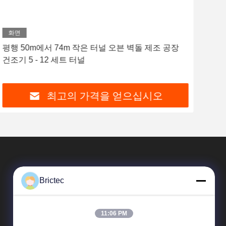
화면
화
평행 50m에서 74m 작은 터널 오븐 벽돌 제조 공장
벽돌
건조기 5 - 12 세트 터널
틀 
최고의 가격을 얻으십시오
Brictec
11:06 PM