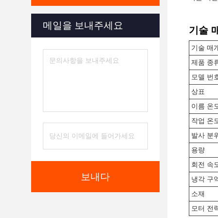
메일을 보내주세요
기술 
기술 매
제품 종
모델 번
상표
이름 온
작업 온
발사 분
용량
회전 속
보내다
냉각 구
소재
모터 전