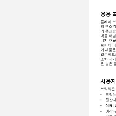
응용 
클레이 브
의 연소 
의 품질을
벽돌 터널
너지 효율
브릭텍 터
이 제품은
결론적으로
소화 대기
은 높은 
사용자
브릭텍은 
브랜드 
원산지
상표: 
냉각 구