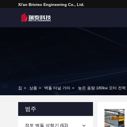
Xi'an Brictec Engineering Co., Ltd.
집
>
상품
>
벽돌 터널 가마
>
높은 용량 180kw 모터 전력
범주
점토 벽돌 성형기
(63)