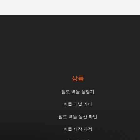
상품
점토 벽돌 성형기
벽돌 터널 가마
점토 벽돌 생산 라인
벽돌 제작 과정