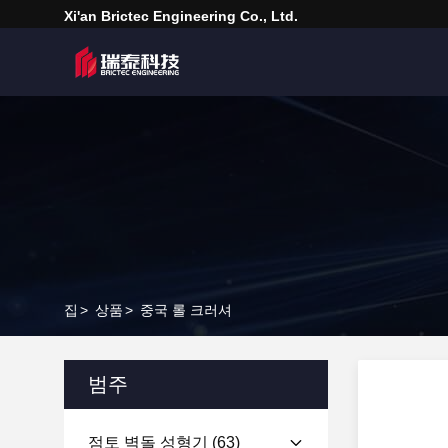
Xi'an Brictec Engineering Co., Ltd.
집
>
상품
>
중국 롤 크러셔
범주
점토 벽돌 성형기
(63)