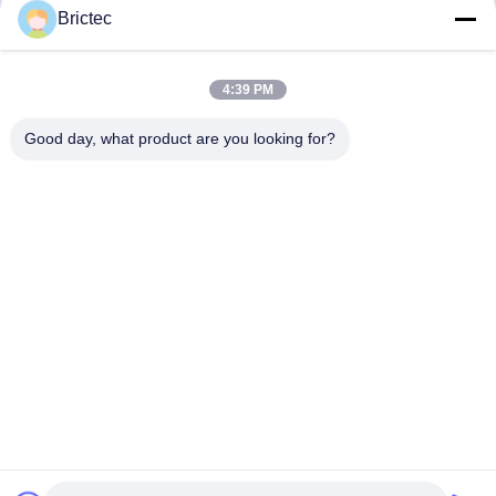
Brictec
보내다
4:39 PM
Good day, what product are you looking for?
Xi'an Brictec Engineering Co., Ltd.
info@brictec.com
86--18182622677
중국
중국 좋은 품질 점토 벽돌 성형기 공급업체. 저작권 © 2024-