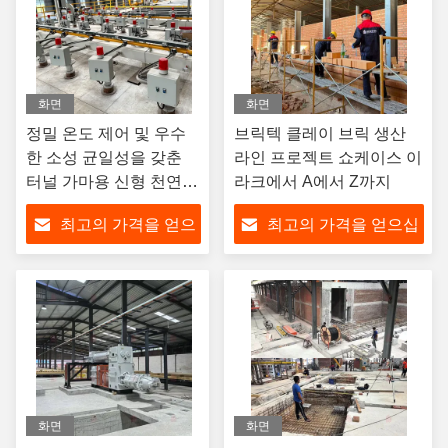
화면
화면
정밀 온도 제어 및 우수
브릭텍 클레이 브릭 생산
한 소성 균일성을 갖춘
라인 프로젝트 쇼케이스 이
터널 가마용 신형 천연
라크에서 A에서 Z까지
가스 버너
최고의 가격을 얻으
최고의 가격을 얻으십
십시오
시오
화면
화면