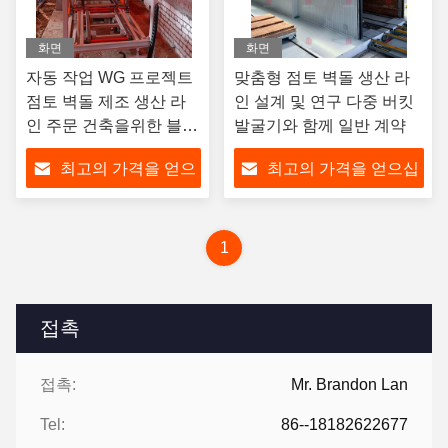
화면
화면
자동 작업 WG 프로젝트
맞춤형 점토 벽돌 생산 라
점토 벽돌 제조 생산 라
인 설계 및 연구 다중 버킷
인 주문 건축을위한 블록
발굴기와 함께 일반 계약
제조 프로세스
최고의 가격을 얻으
최고의 가격을 얻으십
십시오
시오
1
접촉
접촉:
Mr. Brandon Lan
Tel:
86--18182622677