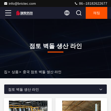
info@brictec.com
86--18182622677
채팅
점토 벽돌 생산 라인
집
>
상품
>
중국 점토 벽돌 생산 라인
점토 벽돌 생산 라인