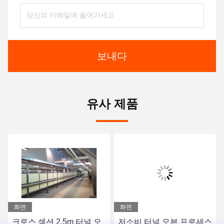
보내다
유사 제품
화면
화면
크로스 섹션 2.5m 터널 오
저소비 터널 오븐 프로세스