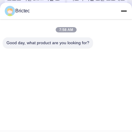
븐 120분 난방 주기 롤러
벽돌의 연속 건조 챔버
Brictec
오븐 빠른 난방
시
최고의 가격을 얻으십시
최고의 가격을 얻으십시
7:58 AM
오
오
Good day, what product are you looking for?
Xi'an Brictec Engineering Co., Ltd.
info@brictec.com
86--18182622677
중국