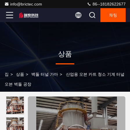
info@brictec.com
86--18182622677
채팅
상품
집
>
상품
>
벽돌 터널 가마
>
산업용 오븐 카트 청소 기계 터널
오븐 벽돌 공장