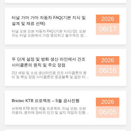
단계 및 2단계 운영 후 예상 총 일일 생산량은 900
톤에 달할 것이며, 주로 240*115*75mm 크기의 점
토 벽돌을 생산할 것입니다. II. 현재 진행 상황 KTB
프로젝트는 현재 터널 가마 지붕 및 건조실 건설 단
터널 가마 가마 자동차 FAQ(기본 지식 및
2026
계에 있으며, 아래 그림과 같습니다....
설계 및 재료 선택)
06/17
터널 오븐 오븐 자동차 FAQ (기본 지식) Q1: 오븐
차는 터널 오븐에서 가장 중요하고 필수적인 장비
로 간주되는 이유는 무엇입니까? 오븐 차는 터널
오븐에서 가장 비싸고 영향력 있는 보조 장비입니
다. 그것은 직접 오븐이 연속적이고 안정적으로 작
동 할 수 있는지,장비 고장 비율오븐 벽과 지붕은
일정 온도를 유지하며 열 손실은 주로 전도성에서
두 단계 설정 및 방화 생산 라인에서 건조
2026
발생합니다.오븐차가 고온 오븐에 반복적으로 들
어가고 나오고 있는 동안, 심한 열 순환을 견딜 수
사이클론의 원칙 및 주요 장점
있습니다. 그것은 온도 손실, 장비 고장 및 전체 라
06/16
인에서의 생산 중단의 주요 원인입니다. Q2...
2단 세팅 및 소성 생산라인용 건조 사이클론의 원
리 및 핵심 장점 사이클론은 중공블록 및 얇은 타공
벽돌의 2단 세팅 및 소성 생산라인의 건조 부문의
핵심 장비입니다. 주로 동적이고 균일한 공기 분배
와 건조실 내부의 습한 공기 교체에 사용됩니다. 기
존 건조 방식에서 발생하는 불균일한 송풍, 성형체
의 수분 함량 불균형, 균열, 변형 등의 문제를 효과
Brictec KTB 프로젝트 – 5월 공사진행
2026
적으로 해결합니다. 특히 홀율이 높고 건조 감도가
높은 그린 바디의 대규모 생산에 매우 적합합니다.
브릭텍 KTB 화면 벽돌 프로젝트. 터널 오븐, 오븐
I. 작동 원리 사이클론은 가변 주파수 모터, 임펠러,
06/05
자동차, 원자재 장비의 민간 및 설치 작업의 진행
팔각형 원추형 공기 덕트, 조정 가...
보고서. 브릭테크 KTB 프로젝트 5 월 건설 진행 이
달, 여러 작업 항목이 병행적으로 진행되었습니다:
원자재 동화 창고에서 철강 구조 플랫폼,오븐 자동
차 제조이달 12일부터 대량 장비 컨테이너가 순차