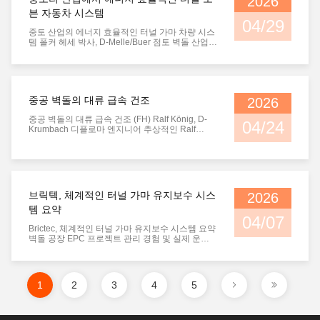
2026
은 일정하다, 매일 15m의 승강력으로 나머지 설치
작업은이 속도로 꾸준히 계속됩니다. II. 터널 오븐
븐 자동차 시스템
건설 진행 터널 kiln 라인 2: 기존의 기초에 철도 설
04/29
치가 완전히 완...
중토 산업의 에너지 효율적인 터널 가마 차량 시스
템 폴커 헤세 박사, D-Melle/Buer 점토 벽돌 산업에
서 터널 가마 차량 시스템의 개발은 항상 점토 벽돌
및 지붕 타일 제조업체의 주요 주제였습니다. 이 기
사는 독일의 대부분의 벽돌 및 지붕 타일 공장에 터
널 가마 차량 시스템을 공급하는 Burton-Werke의
이 주제에 대한 몇 가지 견해를 제시합니다. 전반적
중공 벽돌의 대류 급속 건조
2026
인 가마 기술 개발의 관점에서 보면, 점토 제품에
대한 증가하는 수요를 충족하기 위해 자동화된 소
중공 벽돌의 대류 급속 건조 (FH) Ralf König, D-
성 장비를 지향하는 경향이 있으며, 보다 정확한 원
04/24
Krumbach 디플로마 엔지니어 추상적인 Ralf
료 준비와 보다 균일한 ...
König: 일반 벽돌의 대류 급속 건조우리 산업사회
의 급속한 발전은 기업에게 최대한의 유연성과 혁
신에 대한 준비성을 요구합니다. 이는 중점토 산업
의 건조 기술에도 적용됩니다. 이 분야의 혁명적인
단계는 급속 건조 기술의 도입입니다. 이 기사에서
는 체커 벽돌의 급속 건조 원리를 그래픽으로 설명
브릭텍, 체계적인 터널 가마 유지보수 시스
2026
합니다. 오늘날의 급속한 산업 발전으로 인해 모든
템 요약
기업은 각자의 상황에 따라 최대한의 유연성과 속
04/07
도로 기술 혁신을 수행해야 합니다...
Brictec, 체계적인 터널 가마 유지보수 시스템 요약
벽돌 공장 EPC 프로젝트 관리 경험 및 실제 운영
기반 점토 소결 벽돌 공장에서 터널 가마의 유지보
수는 결코 가마 차량, 팬, 버너, 고온 베어링 등에 국
한되지 않습니다. 사실, 이는 완전한 열 시스템, 기
계 유지보수 시스템 및 자동 제어 시스템을 통합하
1
2
3
4
5
는 포괄적인 유지보수 시스템입니다.벽돌 공장의
일상 운영 및 관리에서 체계적인 유지보수는 정상
적인 생산을 보장합니다. 수년간의 벽돌 공장 EPC
프로젝트 경험과 관찰을 바탕으로 Brictec은 많은