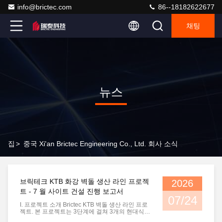
info@brictec.com
86--18182622677
채팅
뉴스
집
>
중국 Xi'an Brictec Engineering Co., Ltd. 회사 소식
브릭테크 KTB 화강 벽돌 생산 라인 프로젝
2026
트 - 7 월 사이트 건설 진행 보고서
07/24
I. 프로젝트 소개 Brictec KTB 벽돌 생산 라인 프로
젝트. 본 프로젝트는 3단계에 걸쳐 3개의 현대식
터널 가마 벽돌 생산 라인을 건설할 계획입니다. 1