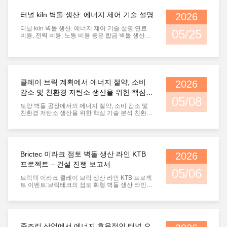
적으로 현장에 도착했습니다.일부 밸브 재료의 늦
은 도착과 일부 구성 요소의 차원 오차로 인해, 일
터널 kiln 벽돌 생산: 에너지 제어 기술 설명
2026
부 프로세스 단계가 연기되었습니다. 모든 하위 항
목은 계획대로 수행되었으며 주요 프로세스는 단
터널 kiln 벽돌 생산: 에너지 제어 기술 설명 연료
05/25
계 건설 목표를 꾸준히 달성했습니다.각 부...
비용, 전력 비용, 노동 비용 등은 합금 벽돌 생산에
드는 세 가지 주요 비용이다. 그러나 부적절한 건설
과 운영으로 인해 연료 낭비가 매우 일반적이다.따
라서, 에너지 소비를 줄이는 것은 벽돌 생산 기계
라인의 장기 목표입니다. 오븐 몸체 단열 및 에너지
소비 오븐의 단열 성능은 에너지 절감에 매우 중요
합니다.약 30~40%의 열이 오븐 구조에 흡수되고
클레이 브릭 계획에서 에너지 절약, 소비
2026
분산됩니다.연료 가격이 상승함에 따라 오븐 단열
감소 및 친환경 저탄소 생산을 위한 핵심
을 개선하는 것이 점점 더 중요해집니다. 오븐 몸체
05/08
는 벽과 지붕으로 구성됩니다. ...
기술 분석
토양 벽돌 공장에서의 에너지 절약, 소비 감소 및
친환경 저탄소 생산을 위한 핵심 기술 분석 친환경
·저탄소 및 스마트 제조의 물결 아래, 구운 벽돌 기
업은 생산 능력과 품질을 향상시키는 동시에 탄소
최고 및 탄소 중립 목표를 달성해야합니다.화재 선
행 속도 직접 오븐의 생산량을 결정대부분의 경우,
홀리 벽돌은 고체 벽돌보다 더 빠른 화력 진전 속도
Brictec 이라크 점토 벽돌 생산 라인 KTB
2026
를 가지고 있지만, 특정 조건 하에서 홀리 벽돌은
고체 벽돌보다 느리게 불릴 수 있습니다.터널 오븐
프로젝트 – 건설 진행 보고서
의 실제 생산 경험을 바탕으로, 이 기사는 화재 선
05/06
행율에 영향을 미치는 핵심 요인을 깊이 분...
브릭텍 이라크 클레이 브릭 생산 라인 KTB 프로젝
트 이벤트:브릭테크의 점토 화형 벽돌 생산 라인의
진행 추적 기록 날짜:2026년 5월 키워드:브릭테크,
점토 벽돌, KTB 프로젝트 I. 재활용 저장소의 건설
진행 (춘화 창고) 회전 가능한 분배 기계 플랫폼 설
치 작업은 순조롭게 진행되고 있으며 현재 전체 설
치 작업의 60%가 완료되었습니다.현장 건설 진전
중조리 산업에서 에너지 효율적인 터널 오