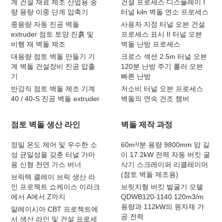
계 건설 재료 제조 산업용 중
건설 프로세스 디스플레이 I
량 용량 이중 단계 압축기
터널 kiln 벽돌 연소 프로세스
중용량 자동 진공 벽돌
사용자 지정 터널 오븐 건설
extruder 점토 토양 진흙 및
프로세스 표시 II 터널 오븐
비행 재 벽돌 제조
벽돌 난방 프로세스
대용량 점토 벽돌 만들기 기
크로스 섹션 2.5m 터널 오븐
계 벽돌 건설장비 진공 압출
120분 난방 주기 롤러 오븐
기
빠른 난방
반강직 점토 벽돌 제조 기계
저소비 터널 오븐 프로세스
40 / 40-S 진공 벽돌 extruder
벽돌의 연속 건조 챔버
점토 벽돌 생산 라인
벽돌 제작 과정
정밀 온도 제어 및 우수한 소
60m³/분 용량 9800mm 암 길
성 균일성을 갖춘 터널 가마
이 17.2kW 전력 자동 버킷 굴
용 신형 천연 가스 버너
삭기 스크레이퍼 리클레이머
(점토 벽돌 제조용)
브릭텍 클레이 브릭 생산 라
인 프로젝트 쇼케이스 이라크
브릿지형 버킷 발굴기 모델
에서 A에서 Z까지
QDWB120-1140 120m3/m
용량과 112kW의 원자재 가
말레이시아 CBT 프로젝트에
공 전력
서 생산 라인 및 건설 프로세