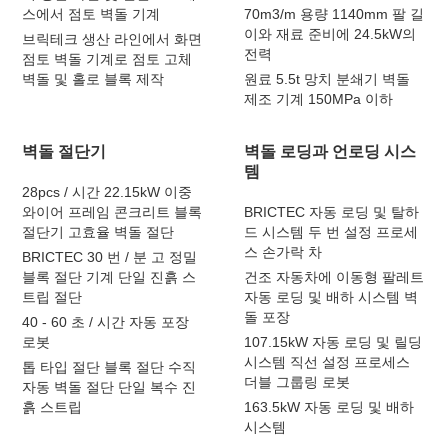
스에서 점토 벽돌 기계
70m3/m 용량 1140mm 팔 길
이와 재료 준비에 24.5kW의
브릭테크 생산 라인에서 화면
전력
점토 벽돌 기계로 점토 고체
벽돌 및 홀로 블록 제작
원료 5.5t 망치 분쇄기 벽돌
제조 기계 150MPa 이하
벽돌 절단기
벽돌 로딩과 언로딩 시스
템
28pcs / 시간 22.15kW 이중
와이어 프레임 콘크리트 블록
BRICTEC 자동 로딩 및 탈하
절단기 고효율 벽돌 절단
드 시스템 두 번 설정 프로세
스 손가락 차
BRICTEC 30 번 / 분 고 정밀
블록 절단 기계 단일 진흙 스
건조 자동차에 이동형 팔레트
트립 절단
자동 로딩 및 배하 시스템 벽
돌 포장
40 - 60 초 / 시간 자동 포장
로봇
107.15kW 자동 로딩 및 릴딩
시스템 직선 설정 프로세스
톱 타입 절단 블록 절단 수직
더블 그룹링 로봇
자동 벽돌 절단 단일 복수 진
흙 스트립
163.5kW 자동 로딩 및 배하
시스템