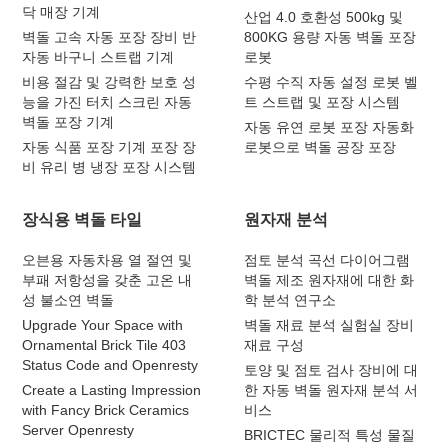
닥 매장 기계
산업 4.0 호환성 500kg 및
벽돌 고속 자동 포장 장비 반
800KG 용량 자동 벽돌 포장
자동 바구니 스트랩 기계
로봇
비용 절감 및 강력한 보호 성
수평 수직 자동 설정 로봇 벨
능을 가진 터치 스크린 자동
트 스트랩 및 포장 시스템
벽돌 포장 기계
자동 유연 로봇 포장 자동화
자동 식품 포장 기계 포장 장
로봇으로 벽돌 공장 포장
비 유리 병 냉장 포장 시스템
장식용 벽돌 타일
원자재 분석
오븐용 자동차용 열 절연 및
점토 분석 곡선 다이어그램
부패 저항성을 갖춘 고온 내
벽돌 제조 원자재에 대한 화
성 불소연 벽돌
학 분석 연구소
Upgrade Your Space with
벽돌 재료 분석 실험실 장비
Ornamental Brick Tile 403
재료 구성
Status Code and Openresty
토양 및 점토 검사 장비에 대
Create a Lasting Impression
한 자동 벽돌 원자재 분석 서
with Fancy Brick Ceramics
비스
Server Openresty
BRICTEC 물리적 특성 물질