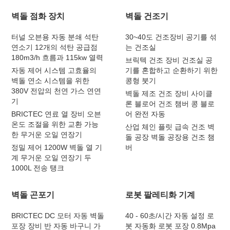
벽돌 점화 장치
벽돌 건조기
터널 오븐용 자동 분쇄 석탄
30~40도 건조장비 공기를 섞
연소기 12개의 석탄 공급점
는 건조실
180m3/h 흐름과 115kw 열력
브릭텍 건조 장비 건조실 공
자동 제어 시스템 고효율의
기를 혼합하고 순환하기 위한
벽돌 연소 시스템을 위한
콩형 붓기
380V 전압의 천연 가스 연연
벽돌 제조 건조 장비 사이클
기
론 블로어 건조 챔버 콩 블로
BRICTEC 연료 열 장비 오븐
어 완전 자동
온도 조절을 위한 교환 가능
산업 체인 플릿 급속 건조 벽
한 무거운 오일 연장기
돌 공장 벽돌 공장용 건조 챔
정밀 제어 1200W 벽돌 열 기
버
계 무거운 오일 연장기 두
1000L 전송 탱크
벽돌 곤포기
로봇 팔레티화 기계
BRICTEC DC 모터 자동 벽돌
40 - 60초/시간 자동 설정 로
포장 장비 반 자동 바구니 가
봇 자동화 로봇 포장 0.8Mpa