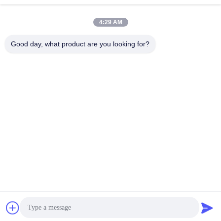
4:29 AM
Good day, what product are you looking for?
Xi'an Brictec Engineering Co., Ltd.
info@brictec.com
86--18182622677
중국
중국 좋은 품질 점토 벽돌 성형기 공급업체. 저작권 © 2024-
2026 Xi'an Brictec Engineering Co., Ltd. . 판권 소유.