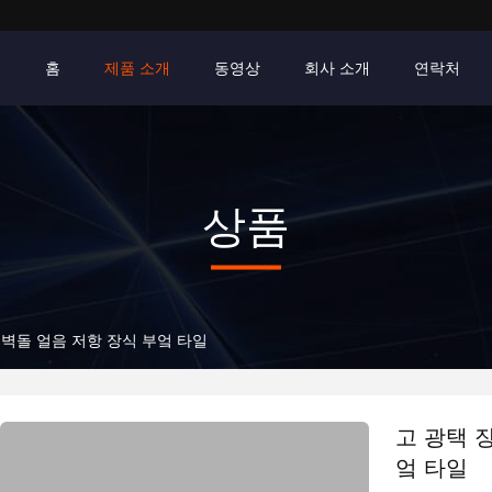
홈
제품 소개
동영상
회사 소개
연락처
상품
 벽돌 얼음 저항 장식 부엌 타일
고 광택 
엌 타일