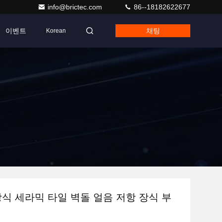
info@brictec.com
86--18182622677
이벤트
채팅
Korean
장식 세라믹 타일 벽돌 얼음 저항 장식 부