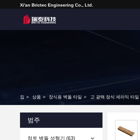
Xi'an Brictec Engineering Co., Ltd.
집
>
상품
>
장식용 벽돌 타일
>
고 광택 장식 세라믹 타일
범주
점토 벽돌 성형기
(63)