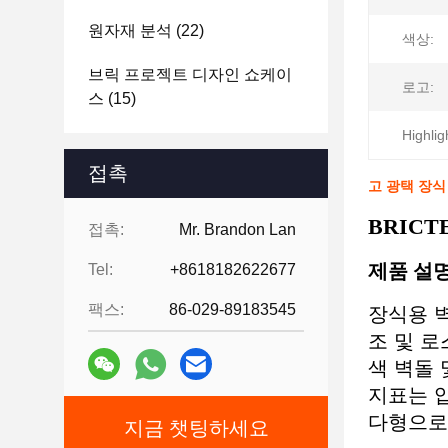
원자재 분석
(22)
색상:
브릭 프로젝트 디자인 쇼케이
로고:
스
(15)
Highlig
접촉
고 광택 장식
BRICT
접촉:
Mr. Brandon Lan
제품 설
Tel:
+8618182622677
팩스:
86-029-89183545
장식용 벽
조 및 로
색 벽돌 
지표는 압
다형으로 
지금 챗팅하세요