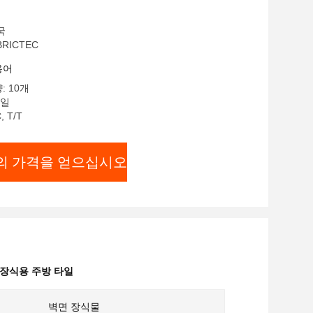
국
RICTEC
용어
: 10개
 일
 T/T
의 가격을 얻으십시오
 장식용 주방 타일
벽면 장식물