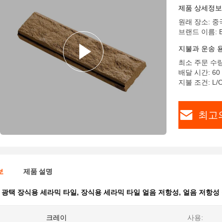
제품 상세정보
원래 장소: 중
브랜드 이름: B
지불과 운송 
최소 주문 수량
배달 시간: 60
지불 조건: L/C,
최고
보
제품 설명
 광택 장식용 세라믹 타일
,
장식용 세라믹 타일 얼음 저항성
,
얼음 저항성
크레이
사용: