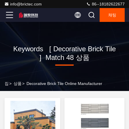
info@brictec.com
86--18182622677
채팅
Keywords [ Decorative Brick Tile
] Match 48 상품
집
>
상품
>
Decorative Brick Tile Online Manufacturer