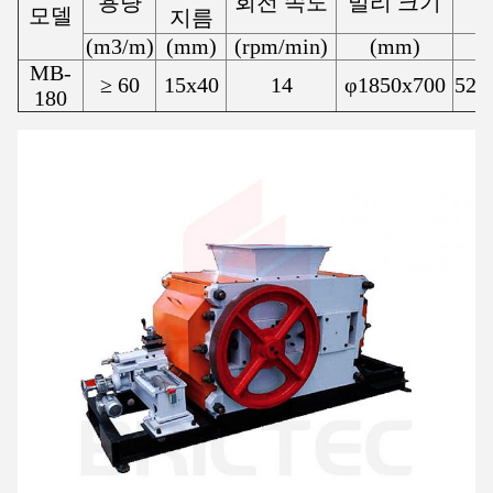
용량
회전 속도
밀리 크기
모델
지름
(m
3
/m)
(mm)
(rpm/min)
(mm)
MB-
≥ 60
15x40
14
φ1850x700
526
180