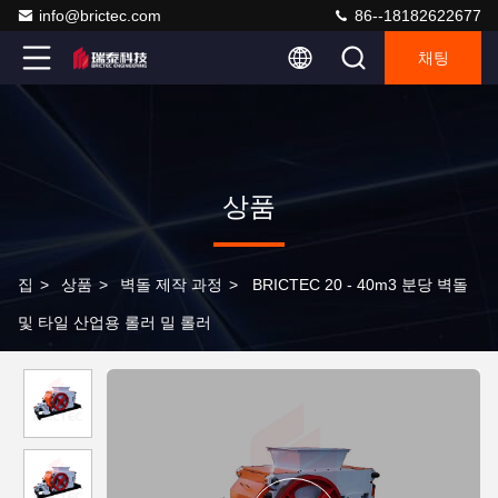
info@brictec.com
86--18182622677
채팅
상품
집
>
상품
>
벽돌 제작 과정
>
BRICTEC 20 - 40m3 분당 벽돌
및 타일 산업용 롤러 밀 롤러