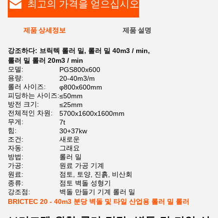
최고의 가격을 얻으십시오
제품 상세정보
제품 설명
강조하다:
브릭텍 롤러 밀
,
롤러 밀 40m3 / min
,
롤러 밀 롤러 20m3 / min
모델:
PGS800x600
용량:
20-40m3/m
롤러 사이즈:
φ800x600mm
피딩하는 사이즈:
≤50mm
방전 크기:
≤25mm
전체적인 차원:
5700x1600x1600mm
무게:
7t
힘:
30+37kw
조건:
새로운
자동:
그래요
방법:
롤러 밀
가공:
원료 가공 기계
원료:
점토, 토양, 진흙, 비산회
종류:
점토 벽돌 성형기
강조점:
벽돌 만들기 기계 롤러 밀
BRICTEC 20 - 40m3 분당 벽돌 및 타일 산업용 롤러 밀 롤러