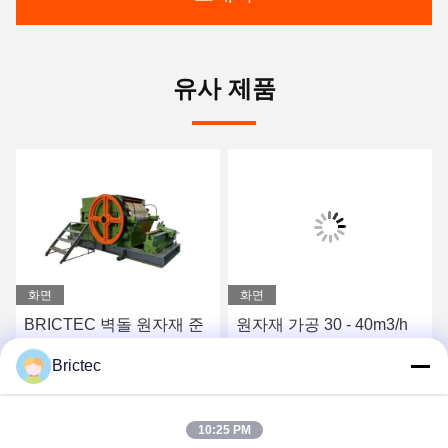
유사 제품
화면
화면
BRICTEC 벽돌 원자재 준
원자재 가공 30 - 40m3/h
비 장비 부드러운 재료 분
이중 치아 롤 크레셔 치아
Brictec
쇄 산업 롤러 밀
롤 크레셔
시
최고의 가격을 얻으십시
최고의 가격을 얻으십시
10:25 PM