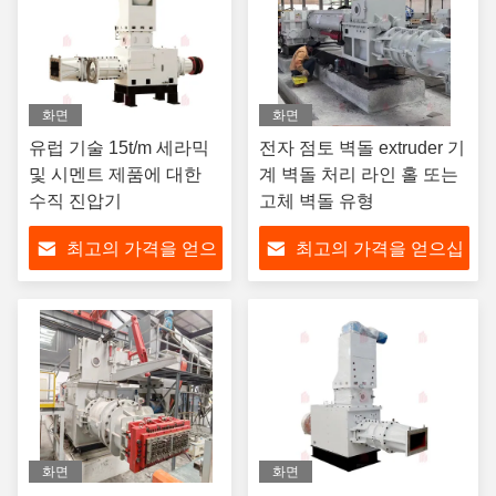
화면
화면
유럽 기술 15t/m 세라믹
전자 점토 벽돌 extruder 기
및 시멘트 제품에 대한
계 벽돌 처리 라인 홀 또는
수직 진압기
고체 벽돌 유형
최고의 가격을 얻으
최고의 가격을 얻으십
십시오
시오
화면
화면