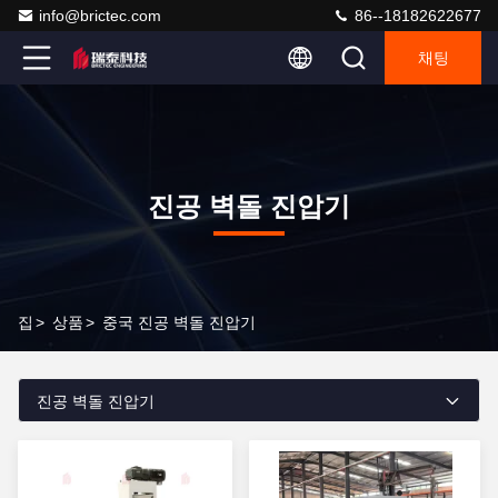
info@brictec.com
86--18182622677
채팅
진공 벽돌 진압기
집
>
상품
>
중국 진공 벽돌 진압기
진공 벽돌 진압기