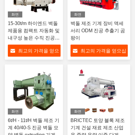
화면
화면
15-30t/m 하이엔드 벽돌
벽돌 제조 기계 장비 액세
제품용 컴팩트 자동화 및
서리 ODM 진공 추출기 곰
내구성 높은 수직 진공
팡이
부착기
최고의 가격을 얻으
최고의 가격을 얻으십
십시오
시오
화면
화면
6t/H - 11t/H 벽돌 제조 기
BRICTEC 토양 블록 제조
계 40/40-S 진공 벽돌 모
기계 건설 재료 제조 산업
양 벽돌 extruding 기계
용 중량 용량 이중 단계 압