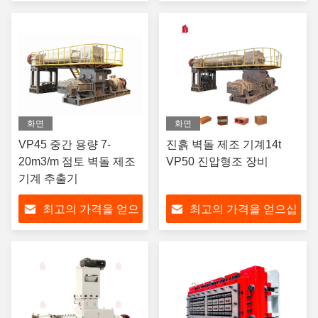
십시오
시오
화면
화면
VP45 중간 용량 7-
진흙 벽돌 제조 기계14t
20m3/m 점토 벽돌 제조
VP50 진압형조 장비
기계 추출기
최고의 가격을 얻으
최고의 가격을 얻으십
십시오
시오