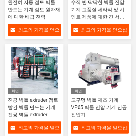
완전히 자동 점토 벽돌
수직 반 딱딱한 벽돌 진압
만드는 기계 점토 원자재
기계 고품질 세라믹 및 시
에 대한 배급 전력
멘트 제품에 대한 긴 서비
스 수명 및 낮은 유지 보수
최고의 가격을 얻으
최고의 가격을 얻으십
비용
십시오
시오
화면
화면
진공 벽돌 extruder 점토
고구멍 벽돌 제조 기계
빨간 벽돌 만드는 기계
VP65 벽돌 진압 기계 진공
진공 벽돌 extruder
진압기
extruding 형성 장비
최고의 가격을 얻으
최고의 가격을 얻으십