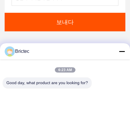
보내다
Brictec
1
2
6:23 AM
Good day, what product are you looking for?
Xi'an Brictec Engineering Co., Ltd.
info@brictec.com