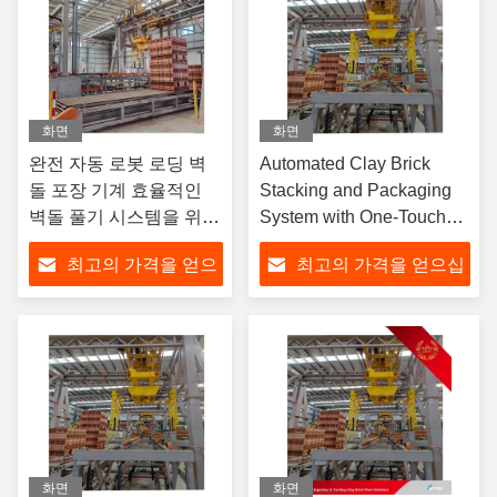
화면
화면
완전 자동 로봇 로딩 벽
Automated Clay Brick
돌 포장 기계 효율적인
Stacking and Packaging
벽돌 풀기 시스템을 위해
System with One-Touch
한 터치 벽돌 유형 전환
Brick Type Switching and
최고의 가격을 얻으
최고의 가격을 얻으십
과 함께 완전 자동 블록
Simple Operation
제조 기계
십시오
시오
화면
화면