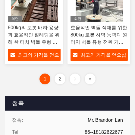
화면
화면
800kg의 로봇 배하 용량
효율적인 벽돌 적재를 위한
과 효율적인 팔레팅을 위
800kg 로봇 하역 능력과 원
해 한 터치 벽돌 유형 전
터치 벽돌 유형 전환 기능
환을 갖춘 자동 벽돌 스
을 갖춘 자동 벽돌 팔레타
최고의 가격을 얻으
최고의 가격을 얻으십
파킹 기계
이징 로봇
십시오
시오
1
2
접촉
접촉:
Mr. Brandon Lan
Tel:
86--18182622677