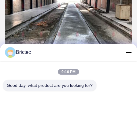
Brictec
9:16 PM
Good day, what product are you looking for?
접촉
접촉:
Mr. Brandon Lan
Tel:
86--18182622677