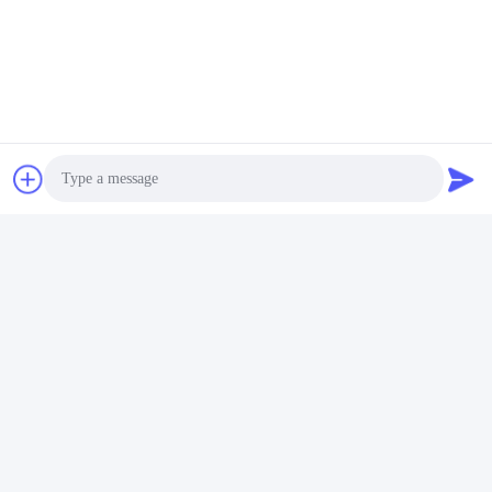
팩스:
86-029-89183545
지금 챗팅하세요
메일을 보내주세요
Photo
Video Call
Audio Call